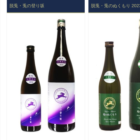
脱兎・兎の登り坂
脱兎・兎のぬくもり 202