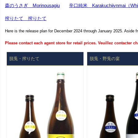
森のうさぎ
Morinousagiu
辛口純米
Karakuchijynmai（Whit
搾りたて 搾りたて
Here is the release plan for December 2024 through January 2025. Aside fro
Please contact each agent store for retail prices. Veuillez contacter c
脱兎・搾りたて
脱兎・野兎の宴