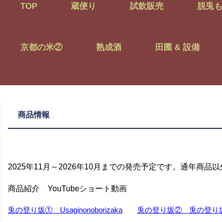
TOP
蔵便り
試飲販売
脱兎
京都の米②
熟成酒
田圃 & 設備
商品情報
2025年11月～2026年10月までの発売予定です。通年商
商品紹介 YouTubeショート動画
兎の登り坂① Usaginonoborizaka
兎の登り坂② 兎の登り坂 Us