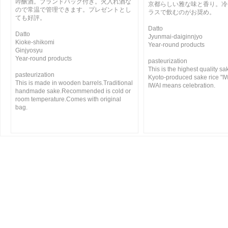
吟醸酒。ブランドバック付き。火入れ酒な
京都らしい雅な味と香り。冷
ので常温で管理できます。プレゼントとし
ラスで飲むのがお奨め。
ても好評。
Datto
Datto
Jyunmai-daiginnjyo
Kioke-shikomi
Year-round products
Ginjyosyu
Year-round products
pasteurization
This is the highest quality s
pasteurization
Kyoto-produced sake rice "IW
This is made in wooden barrels.Traditional
IWAI means celebration.
handmade sake.Recommended is cold or
room temperature.Comes with original
bag.