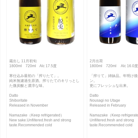
蔵出し 11月初旬
2月出荷
1800ml 720ml Alc 17.5度
1800ml 720ml Alc 16.0度
寒仕込み最初の「搾りたて」。
「搾りて」姉妹品。年明け後
純米無濾過生原酒。搾りたてのキリっとし
ン。
た微炭酸と濃淳な味。
更にフレッシュな出来。
Datto
Datto
Shiboritate
Nousagi no Utage
Released in November
Released in February
Namazake（Keep refrigerated）
Namazake（Keep refrigera
New sake.Unfiltered.fresh and strong
Unfiltered.fresh and strong
taste.Recommended cold
taste.Recommended cold