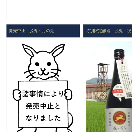
発売中止 脱兎・月の兎
特別限定醸造 脱兎・祝-