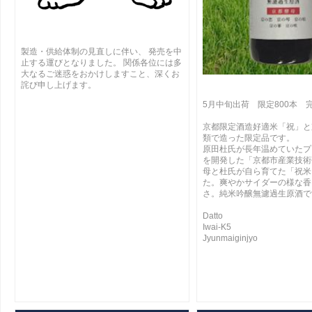
製造・供給体制の見直しに伴い、 発売を中
止する運びとなりました。 関係各位には多
大なるご迷惑をおかけしますこと、深くお
詫び申し上げます。
5月中旬出荷 限定800本 
京都限定酒造好適米「祝」と
類で造った限定品です。
原田杜氏が長年温めていたプ
を開発した「京都市産業技術
母と杜氏が自ら育てた「祝米
た。爽やかサイダーの様な香
さ。純米吟醸無濾過生原酒で
Datto
Iwai-K5
Jyunmaiginjyo