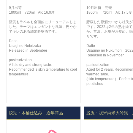
9月出荷
10月出荷 完売
1800ml 720ml Alc 16.0度
1800ml 720ml Alc 17.5度
酒質もラベルも全面的にリニューアルしま
貯蔵した原酒の中から杜氏が
した。テーマはエレガントな風味。円やか
です。2022は2年の熟を経
でキレのある純米吟醸酒です。
か。常温、お燗がお奨め。鍋
リです。
Datto
Usagi no Nobrizaka
Datto
Released in September
Usagino no Nukumori 202
Released in November
pasteurization
A little dry and strong taste.
pasteurization
Recommended is skin temperature to cool
Aged for 2 years. Recomme
temperature.
warmed sake.
(skin temperature）.Perfect fo
pot dishes
脱兎・木桶仕込み 通年商品
脱兎・祝米純米大吟醸 