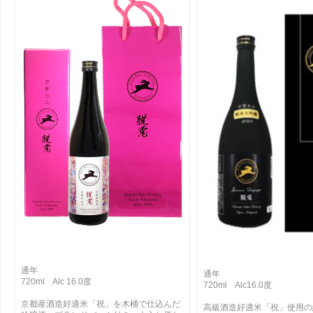
通年
通年
720ml Alc 16.0度
720ml Alc16.0度
京都産酒造好適米「祝」を木桶で仕込んだ
高級酒造好適米「祝」使用の