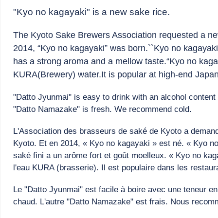
"Kyo no kagayaki" is a new sake rice.
The Kyoto Sake Brewers Association requested a new
2014, “Kyo no kagayaki” was born.``Kyo no kagayaki''
has a strong aroma and a mellow taste.“Kyo no kagaya
KURA(Brewery) water.It is popular at high-end Japan
"Datto Jyunmai" is easy to drink with an alcohol conten
"Datto Namazake" is fresh. We recommend cold.
L'Association des brasseurs de saké de Kyoto a demandé
Kyoto. Et en 2014, « Kyo no kagayaki » est né. « Kyo no
saké fini a un arôme fort et goût moelleux. « Kyo no ka
l'eau KURA (brasserie). Il est populaire dans les resta
Le "Datto Jyunmai" est facile à boire avec une teneur en
chaud. L'autre "Datto Namazake" est frais. Nous recomm