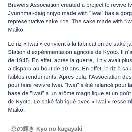
Brewers Association created a project to revive Iwa
Jyunnmai-daiginnjyo made with "Iwai" has a gorg
representative sake rice. The sake made with “Iwai
Maiko.
Le riz « Iwai » convient à la fabrication de saké j
Station d'expérimentation agricole de Kyoto. Il n'
de 1945. En effet, après la guerre, il n'y avait plu
a disparu au bout de 10 ans. En effet, le riz à sa
faibles rendements. Après cela, l'Association de
pour faire revivre Iwai. "Iwai" a été relancé pour
base de "Iwai" a un arôme magnifique et un goût 
de Kyoto. Le saké fabriqué avec « Iwai » resse
Maiko.
京の輝き Kyo no kagayaki