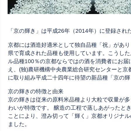
「京の輝き」は平成26年（2014年）に登録され
京都には酒造好適米として独自品種「祝」があり
県で育成された品種も使用しています。こうした
ル品種100％の京都ならではの酒を消費者にお
え、(独)農研機構中央農業総合研究センターと
に取り組み平成二十四年に待望の新品種「京の輝
京の輝きの特徴と由来
京の輝きは従来の原料米品種より大粒で収量が多
わいが特徴です。 醸造の工程で蒸しあがったと
ことにより、澄み切って「輝く」京都オリジナル
ました。