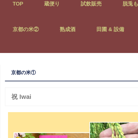
TOP
蔵便り
試飲販売
脱兎
京都の米②
熟成酒
田圃 & 設備
京都の米①
祝 Iwai